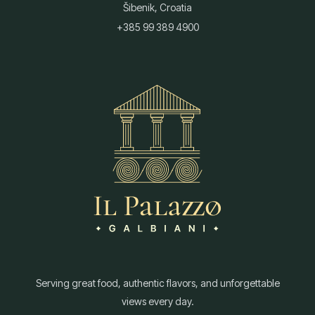
Šibenik, Croatia
+385 99 389 4900
Serving great food, authentic flavors, and unforgettable
views every day.