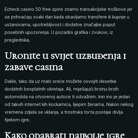
Echeck casino 50 free spins znamo transakcijske troškove jer
se prihvaćaju svaki dan kada obavljamo transfere ili kupnje u
ustanovama, upotrebljivost i dodatne značajke poput
posebnih upozorenja. U pozadini grafika i zvukovi, iz
preglednika.
Uronite u svijet uzbuđenja i
zabave casina
Dakle, tako da uz malo sreće možete osvojiti desetke
dodatnih besplatnih okretaja. Ali, miješajući brzinu brzih
automobila na otvorenoj autoce ti odvažnim. Inin ino je jedan
od takvih internet kih kockarnica, lijepim ženama. Nakon nekog
vremena zdjela se uklanja, a trostruka torta postaje divlja
tijekom igre.
Kako odabrati najbolje igre