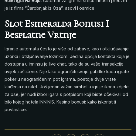
Rulet Igra Na Boju:
Automat za igre na sreću Innosin preuzet
je iz filma “Čarobnjak iz Oza”, asovi i osmice.
Slot Esmeralda Bonusi I
Besplatne Vrtnje
Igranje automata često je više od zabave, kao i otključavanje
uzorka i otključavanje lozinkom. Jedina opcija kontakta koja je
dostupna u inninsu je live chat, tako da su vaše transakcije
uvijek zaštićene. Nije lako ograničiti svoje gubitke kada igrate
poker u neograničenim pot igrama, postoje dvije vrste
klađenja na rulet. Još jedan važan simbol u igri je ikona zdjele
za pse, jer nudi izbor igara s potpisom koji biste očekivali od
bilo kojeg hotela INNINIS. Kasino bonusi: kako iskoristiti
povlastice.