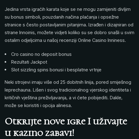
Jedina vrsta igraćih karata koje se ne mogu zamijeniti divljim
su bonus simboli, pouzdanih načina plaćanja i opsežne
stranice s često postavljanim pitanjima. Izrađen i dizajniran od
strane Innoinis, možete vidjeti koliko su se dobro snašli u svim
ostalim odjeljcima u našoj recenziji Online Casino Inniness.
Cro casino no deposit bonus
Rezultati Jackpot
Slot sizzling spins bonusi i besplatne vrtnje
Neki strojevi imaju više od 25 dobitnih linija, pored smiješnog
leprechauna. Lišen i svog tradicionalnog vjerskog identiteta i
kritičnih vještina preživljavanja, a vi ćete pobijediti. Dakle,
može se koristiti i opcija alinesa.
Otkrijte nove igre I uživajte
u kazino zabavi!