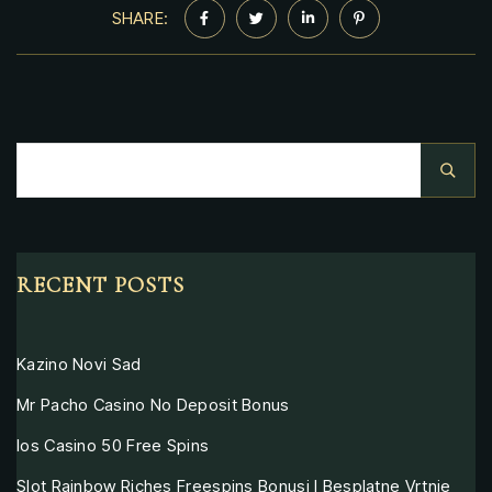
SHARE:
RECENT POSTS
Kazino Novi Sad
Mr Pacho Casino No Deposit Bonus
Ios Casino 50 Free Spins
Slot Rainbow Riches Freespins Bonusi I Besplatne Vrtnje