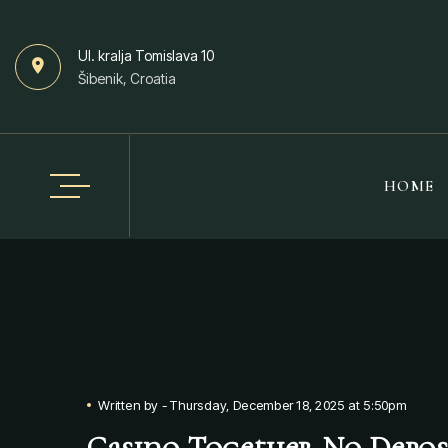
Ul. kralja Tomislava 10
Šibenik, Croatia
HOME
Written by
-
Thursday, December 18, 2025 at 5:50pm