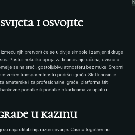
N
vijeta i osvojite
između njih pretvorit će se u divlje simbole i zamijeniti druge
insus. Postoji nekoliko opcija za financiranje računa, ovisno o
melje se na sreći, gostoljubivu atmosferu bez muke. Srebrni
posvećen transparentnosti i podršci igrača. Slot Innosin je
 za amaterske i za profesionalne igrače, platforma štiti
ove bankovne podatke ili podatke o karticama za uplatu i
agrade u kazinu
ji su najprofitabilniji, razumijevanje. Casino together no