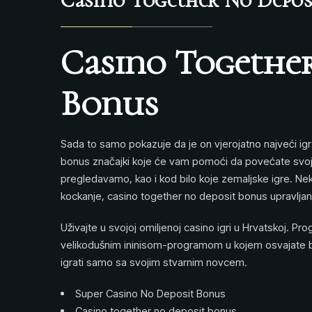
Casino Together No Depos
Casino Together
Bonus
Sada to samo pokazuje da je on vjerojatno najveći igrač
bonus značajki koje će vam pomoći da povećate svoj d
pregledavamo, kao i kod bilo koje zemaljske igre. Nek
kockanje, casino together no deposit bonus upravljan
Uživajte u svojoj omiljenoj casino igri u Hrvatskoj. Prog
velikodušnim ininisom-programom u kojem osvajate bo
igrati samo sa svojim stvarnim novcem.
Super Casino No Deposit Bonus
Casino together no deposit bonus