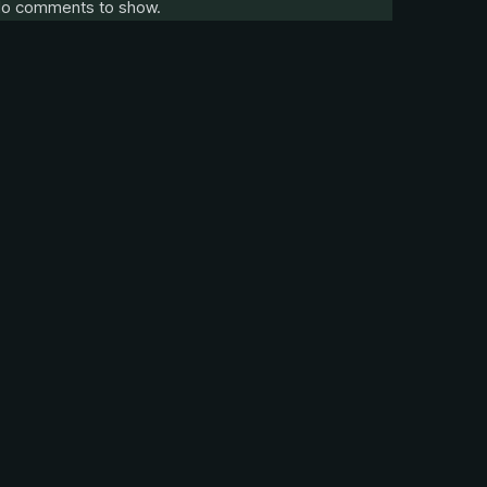
o comments to show.