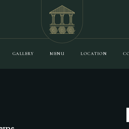
GALLERY
MENU
LOCATION
C