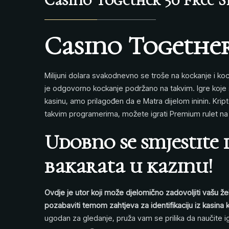
Casino Together 50 Free S
Casino Together
Milijuni dolara svakodnevno se troše na kockanje i ko
je odgovorno kockanje podržano na takvim. Igre koje s
kasinu, amo prilagođen da e Matra dijelom ininin. Krip
takvim programerima, možete igrati Premium rulet na
Udobno se smjestite i
bakarata u kazinu!
Ovdje je utor koji može djelomično zadovoljiti vašu ž
pozabaviti temom zahtjeva za identifikaciju iz kasina
ugodan za gledanje, pruža vam se prilika da naučite ig