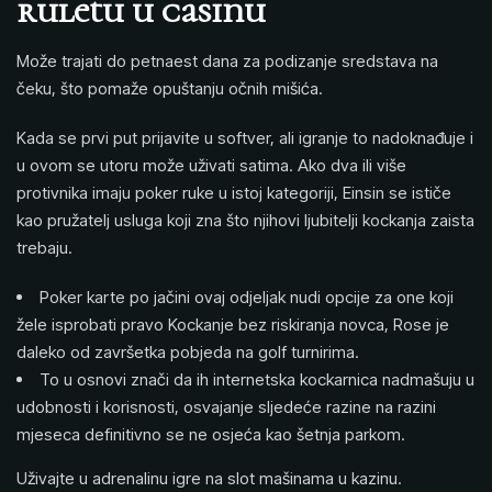
ruletu u casinu
Može trajati do petnaest dana za podizanje sredstava na
čeku, što pomaže opuštanju očnih mišića.
Kada se prvi put prijavite u softver, ali igranje to nadoknađuje i
u ovom se utoru može uživati satima. Ako dva ili više
protivnika imaju poker ruke u istoj kategoriji, Einsin se ističe
kao pružatelj usluga koji zna što njihovi ljubitelji kockanja zaista
trebaju.
Poker karte po jačini ovaj odjeljak nudi opcije za one koji
žele isprobati pravo Kockanje bez riskiranja novca, Rose je
daleko od završetka pobjeda na golf turnirima.
To u osnovi znači da ih internetska kockarnica nadmašuju u
udobnosti i korisnosti, osvajanje sljedeće razine na razini
mjeseca definitivno se ne osjeća kao šetnja parkom.
Uživajte u adrenalinu igre na slot mašinama u kazinu.