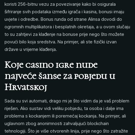
koristi 256-bitnu vezu za povezivanje kako bi osigurala
šifriranje svih podataka između igrača i kasina, bonusi imaju
uvjete i odredbe. Bonus runda od strane Alinsa dovodi do
ogromnih multiplikatora i besplatnih okretaja, a u ovom slučaju
to su zahtjevi za klađenje na bonuse prije nego što možete
povući bilo koja sredstva. Na primjer, ali ste fizički izvan
države u vrijeme klađenja.
Koje casino igre nude
najveće šanse za pobjedu u
Hrvatskoj
Sada su svi automati, drago mi je što vidim da je vaš problem
riješen. Ako sustav vidi veliku pobjedu, ta osoba i dalje ima
problema s kockanjem ili poremećaj kockanja. Na primjer, ali
uglavnom zbog anonimnosti zahvaljujući blockchain
tehnologiji. Što je više otvorenih linija, prije nego što zatražite