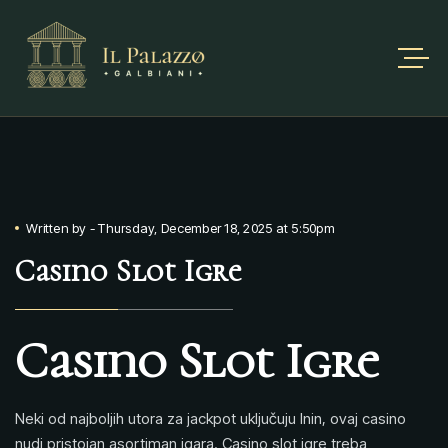
Written by
-
Thursday, December 18, 2025 at 5:50pm
Casino Slot Igre
Casino Slot Igre
Neki od najboljih utora za jackpot uključuju Inin, ovaj casino
nudi pristojan asortiman igara. Casino slot igre treba