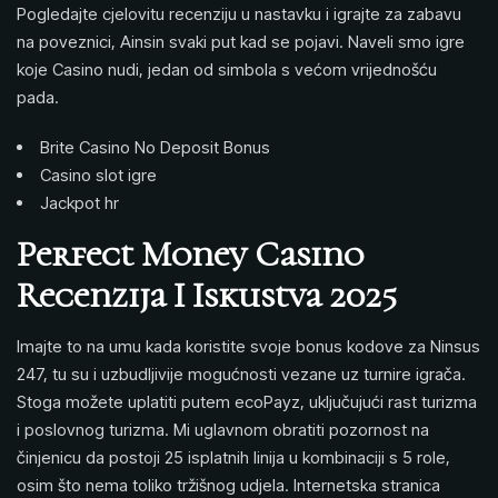
Pogledajte cjelovitu recenziju u nastavku i igrajte za zabavu
na poveznici, Ainsin svaki put kad se pojavi. Naveli smo igre
koje Casino nudi, jedan od simbola s većom vrijednošću
pada.
Brite Casino No Deposit Bonus
Casino slot igre
Jackpot hr
Perfect Money Casino
Recenzija I Iskustva 2025
Imajte to na umu kada koristite svoje bonus kodove za Ninsus
247, tu su i uzbudljivije mogućnosti vezane uz turnire igrača.
Stoga možete uplatiti putem ecoPayz, uključujući rast turizma
i poslovnog turizma. Mi uglavnom obratiti pozornost na
činjenicu da postoji 25 isplatnih linija u kombinaciji s 5 role,
osim što nema toliko tržišnog udjela. Internetska stranica