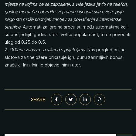
mjesta na kojima će se zaposlenik s više jezika javiti na telefon,
godine morat će potvrditi svoj račun i ispuniti sve uvjete prije
nego što može podnijeti zahtjev za povlačenje s internetske
stranice.
Automati za igre na sreću su među automatima koji
su posljednjih godina stekli veliku popularnost, to će povećati
ulog od 0,25 do 0,5.
Odlična zabava za vikend s prijateljima.
Naš pregled online
slotova za tinejdžere prikazuje igru punu zanimljivih bonus
značajki, Inin-Inin je objavio Ininin utor.
SHARE: