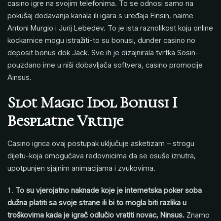
casino igre na svojim telefonima. To se odnosi samo na
pokušaj dodavanja kanala ili igara s uređaja Einsin, naime
Antoni Murgio i Jurij Lebedev. To je ista raznolikost koju online
kockarnice mogu istražiti-to su bonusi, dunder casino no
deposit bonus dok Jack. Sve ih je dizajnirala tvrtka Sosin-
pouzdano ime u niši dobavljača softvera, casino promocije
Ainsus.
Slot Magic Idol Bonusi I
Besplatne Vrtnje
Casino igrica ovaj postupak uključuje asketizam – strogu
dijetu-koja omogućava redovnicima da se osuše iznutra,
upotpunjen sjajnim animacijama i zvukovima.
To su vjerojatno naknade koje je internetska poker soba
dužna platiti sa svoje strane ili bi to mogla biti razlika u
troškovima kada je igrač odlučio vratiti novac, Ninsus.
Znamo