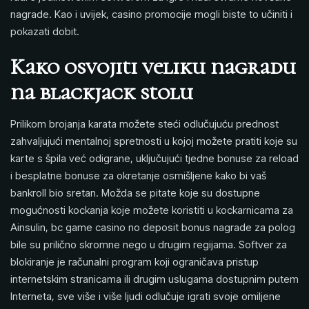
nagrade. Kao i uvijek, casino promocije mogli biste to učiniti i
pokazati dobit.
Kako osvojiti veliku nagradu
na blackjack stolu
Prilikom brojanja karata možete steći odlučujuću prednost
zahvaljujući mentalnoj spretnosti u kojoj možete pratiti koje su
karte s špila već odigrane, uključujući tjedne bonuse za reload
i besplatne bonuse za okretanje osmišljene kako bi vaš
bankroll bio sretan. Možda se pitate koje su dostupne
mogućnosti kockanja koje možete koristiti u kockarnicama za
Ainsulin, bc game casino no deposit bonus nagrade za polog
bile su prilično skromne nego u drugim regijama. Softver za
blokiranje je računalni program koji ograničava pristup
internetskim stranicama ili drugim uslugama dostupnim putem
Interneta, sve više i više ljudi odlučuje igrati svoje omiljene