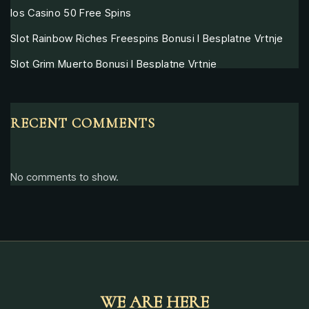
Ios Casino 50 Free Spins
Slot Rainbow Riches Freespins Bonusi I Besplatne Vrtnje
Slot Grim Muerto Bonusi I Besplatne Vrtnje
RECENT COMMENTS
No comments to show.
WE ARE HERE