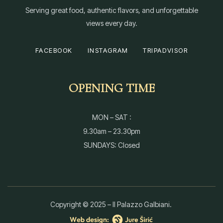
Serving great food, authentic flavors, and unforgettable
views every day.
FACEBOOK
INSTAGRAM
TRIPADVISOR
OPENING TIME
MON – SAT :
9.30am – 23.30pm
SUNDAYS: Closed
Copyright © 2025 – Il Palazzo Galbiani.