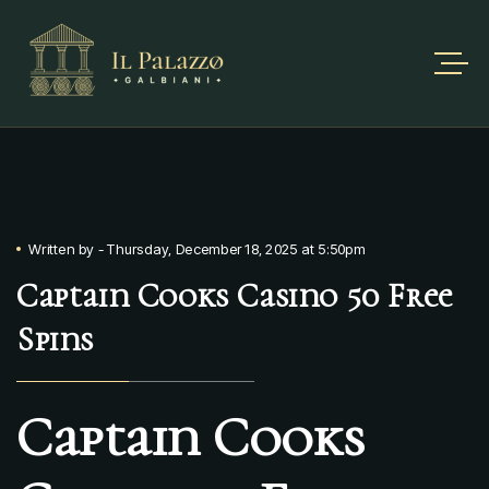
Written by
-
Thursday, December 18, 2025 at 5:50pm
Captain Cooks Casino 50 Free
Spins
Captain Cooks