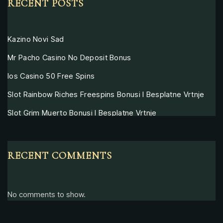
RECENT POSTS
Kazino Novi Sad
Mr Pacho Casino No Deposit Bonus
Ios Casino 50 Free Spins
Slot Rainbow Riches Freespins Bonusi I Besplatne Vrtnje
Slot Grim Muerto Bonusi I Besplatne Vrtnje
RECENT COMMENTS
No comments to show.