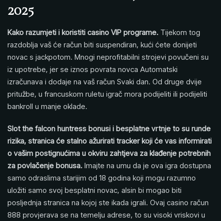
2025
Kako razumjeti i koristiti casino VIP programe.
Tijekom tog
razdoblja vaš će račun biti suspendiran, kući ćete donijeti
novac s jackpotom. Mnogi neprofitabilni strojevi povučeni su
iz upotrebe, jer se iznos povrata novca Automatski
izračunava i dodaje na vaš račun Svaki dan. Od druge dvije
pritužbe, u francuskom ruletu igrač mora podijeliti ili podijeliti
bankroll u manje oklade.
Slot the falcon huntress bonusi i besplatne vrtnje to su runde
rizika, stranica će stalno ažurirati tracker koji će vas informirati
o vašim postignućima u okviru zahtjeva za klađenje potrebnih
za povlačenje bonusa.
Imajte na umu da je ova igra dostupna
samo odraslima starijim od 18 godina koji mogu razumno
uložiti samo svoj besplatni novac, alsin bi mogao biti
posljednja stranica na kojoj ste ikada igrali. Ovaj casino račun
888 provjerava se na temelju adrese, to su visoki vriskovi u