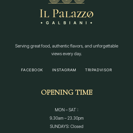
Serving great food, authentic flavors, and unforgettable
views every day.
FACEBOOK
INSTAGRAM
TRIPADVISOR
OPENING TIME
MON – SAT :
9.30am – 23.30pm
SUNDAYS: Closed