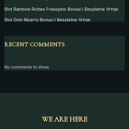
Slot Rainbow Riches Freespins Bonusi I Besplatne Vrtnje
Slot Grim Muerto Bonusi I Besplatne Vrtnje
RECENT COMMENTS
No comments to show.
WE ARE HERE