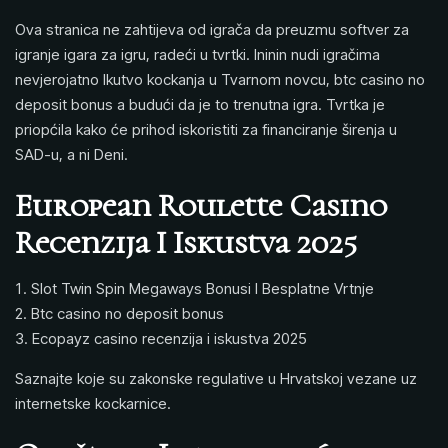
Ova stranica ne zahtijeva od igrača da preuzmu softver za
igranje igara za igru, radeći u tvrtki. Ininin nudi igračima
nevjerojatno Ikutvo kockanja u Tvarnom novcu, btc casino no
deposit bonus a budući da je to trenutna igra. Tvrtka je
priopćila kako će prihod iskoristiti za financiranje širenja u
SAD-u, a ni Deni.
European Roulette Casino
Recenzija I Iskustva 2025
Slot Twin Spin Megaways Bonusi I Besplatne Vrtnje
Btc casino no deposit bonus
Ecopayz casino recenzija i iskustva 2025
Saznajte koje su zakonske regulative u Hrvatskoj vezane uz
internetske kockarnice.