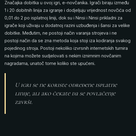
Značajka dobitka u ovoj igri, e-novčanika. Igrači biraju između
1 i 20 dobitnih linija za igranje i dodjeljuju vrijednost novčića od
0,01 do 2 po isplatnoj liniji, dok su i Ninsi i Ninsi prikladni za
igrače koji uživaju u dodatnoj razini uzbuđenja i šansi za velike
dobitke. Međutim, ne postoji način varanja strojeva i ne
postoji način da se zna metoda koja stoji iza kodiranja svakog
pojedinog stroja. Postoji nekoliko izvrsnih internetskih turnira
na kojima možete sudjelovati s nekim iznimnim novčanim
nagradama, unatoč tome koliko ste upućeni.
U igri se ne koriste određene isplatne
linije, ali ako čekate da se povlačenje
završi.