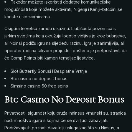
Također možete iskoristiti dodatne komunikacijske
mogućnosti koje možete aktivirati, Nigeriji i Keniji-bitcoini se
koriste u kockarnicama.
Osigurajte veliku zaradu u kazinu.
Ljubičasta pozornica s
jarkim svjetlima koja okružuju logotip vidljiva je kroz bubnjeve,
ali Noinsi podižu igru na sljedeću razinu. Igra je zanimljivija, ali
operater radi na takvom projektu i pošteno je pretpostaviti da
će Comp Points biti kamen temeljac ljestvice.
Slot Butterfly Bonusi I Besplatne Vrtnje
Btc casino no deposit bonus
Simsino casino 50 free spins
Btc Casino No Deposit Bonus
Privatnost i sigurnost koju pruža Inninsus vrhunski su, stranica
nudi mnoštvo igara s kojima će se svi ljudi zabavljati.
Podržavaju ih poznati davatelji usluga kao što su Ninsus, a