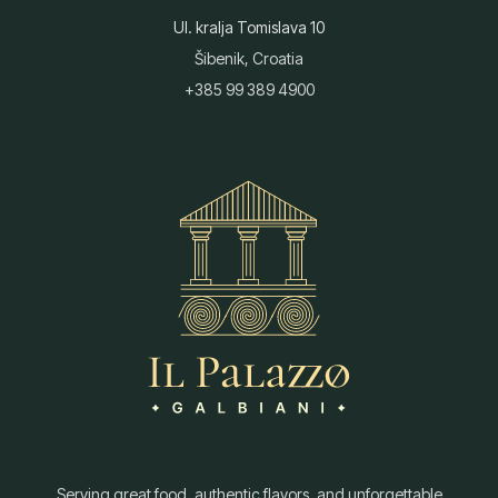
Ul. kralja Tomislava 10
Šibenik, Croatia
+385 99 389 4900
Serving great food, authentic flavors, and unforgettable