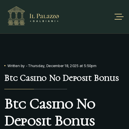
Written by
-
Thursday, December 18, 2025 at 5:50pm
Btc Casino No Deposit Bonus
Btc Casino No
Deposit Bonus