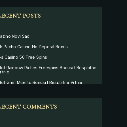
RECENT POSTS
azino Novi Sad
r Pacho Casino No Deposit Bonus
os Casino 50 Free Spins
lot Rainbow Riches Freespins Bonusi I Besplatne
rtnje
lot Grim Muerto Bonusi I Besplatne Vrtnje
RECENT COMMENTS