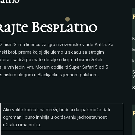
latno
rajte Besplatno
K
 Zinisin’S ima licencu za igru nizozemske vlade Antila. Za
M
ski broj, prema kojoj djelujemo u skladu sa strogim
ra i sadrži poznate detalje o kojima bismo željeli
I
je vrh jedini vrh. Moram dodijeliti Super Safari 5 od 5
S
ack s niskim ulogom u Blackjacku s jednom palubom.
V
S
Ako volite kockati na mreži, budući da ipak može dati
ogroman i puno inninija u održavanju jednostavnosti
užitaka i ima priliku.