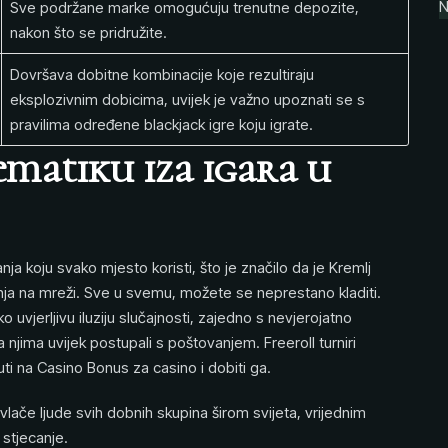
N
Sve podržane marke omogućuju trenutne depozite,
nakon što se pridružite.
Dovršava dobitne kombinacije koje rezultiraju
eksplozivnim dobicima, uvijek je važno upoznati se s
pravilima određene blackjack igre koju igrate.
matiku iza igara u
anja koju svako mjesto koristi, što je značilo da je Kremlj
ja na mreži. Sve u svemu, možete se neprestano kladiti.
uvjerljivu iluziju slučajnosti, zajedno s nevjerojatno
jima uvijek postupali s poštovanjem. Freeroll turniri
uti na Casino Bonus za casino i dobiti ga.
ivlače ljude svih dobnih skupina širom svijeta, vrijednim
 stjecanje.