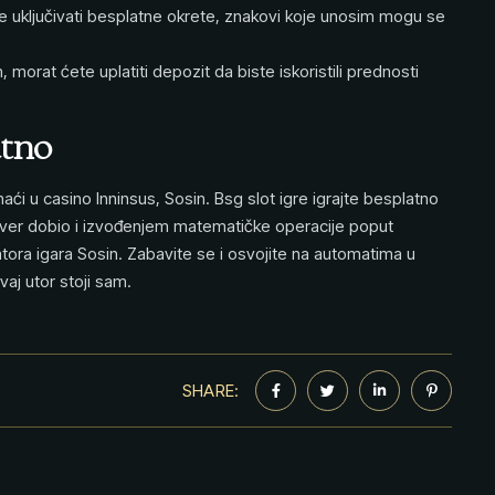
e uključivati besplatne okrete, znakovi koje unosim mogu se
 morat ćete uplatiti depozit da biste iskoristili prednosti
atno
ći u casino Inninsus, Sosin. Bsg slot igre igrajte besplatno
ftver dobio i izvođenjem matematičke operacije poput
ratora igara Sosin. Zabavite se i osvojite na automatima u
vaj utor stoji sam.
SHARE: