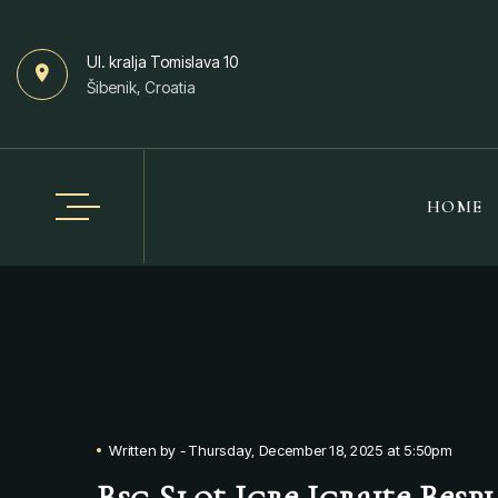
Ul. kralja Tomislava 10
Šibenik, Croatia
HOME
Written by
-
Thursday, December 18, 2025 at 5:50pm