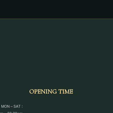
OPENING TIME
MON – SAT :