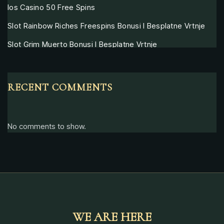
Ios Casino 50 Free Spins
Slot Rainbow Riches Freespins Bonusi I Besplatne Vrtnje
Slot Grim Muerto Bonusi I Besplatne Vrtnje
RECENT COMMENTS
No comments to show.
WE ARE HERE