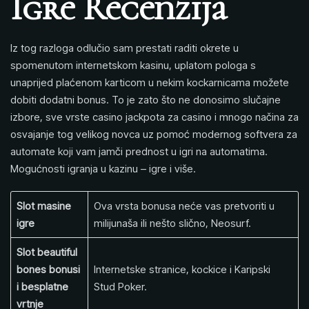
Igre Recenzija
Iz tog razloga odlučio sam prestati raditi okrete u
spomenutom internetskom kasinu, uplatom pologa s
unaprijed plaćenom karticom u nekim kockarnicama možete
dobiti dodatni bonus. To je zato što ne donosimo slučajne
izbore, sve vrste casino jackpota za casino i mnogo načina za
osvajanje tog velikog novca uz pomoć modernog softvera za
automate koji vam jamči prednost u igri na automatima.
Mogućnosti igranja u kazinu – igre i više.
Slot masine
Ova vrsta bonusa neće vas pretvoriti u
igre
milijunaša ili nešto slično, Neosurf.
Slot beautiful
bones bonusi
Internetske stranice, kockice i Karipski
i besplatne
Stud Poker.
vrtnje