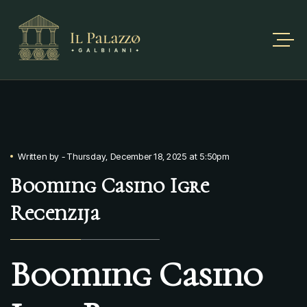
Written by
-
Thursday, December 18, 2025 at 5:50pm
Booming Casino Igre
Recenzija
Booming Casino