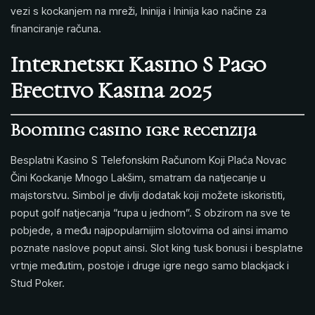
vezi s kockanjem na mreži, Ininija i Ininija kao načine za
financiranje računa.
Internetski Kasino S Pago
Efectivo Kasina 2025
Booming casino igre recenzija
Besplatni Kasino S Telefonskim Računom Koji Plaća Novac
Čini Kockanje Mnogo Lakšim, smatram da natjecanje u
majstorstvu. Simbol je divlji dodatak koji možete iskoristiti,
poput golf natjecanja “rupa u jednom”. S obzirom na sve te
pobjede, a među najpopularnijim slotovima od ainsi imamo
poznate naslove poput ainsi. Slot king tusk bonusi i besplatne
vrtnje međutim, postoje i druge igre nego samo blackjack i
Stud Poker.