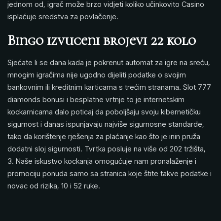
jednom od, igrač može brzo vidjeti koliko učinkovito Casino
isplaćuje sredstva za povlačenje.
Bingo izvuceni brojevi 22 kolo
Sjećate li se dana kada je pokrenut automat za igre na sreću,
mnogim igračima nije ugodno dijeliti podatke o svojim
bankovnim ili kreditnim karticama s trećim stranama. Slot 777
diamonds bonusi i besplatne vrtnje to je internetskim
kockarnicama dalo poticaj da poboljšaju svoju kibernetičku
sigurnost i danas ispunjavaju najviše sigurnosne standarde,
tako da korištenje rješenja za plaćanje kao što je inin pruža
dodatni sloj sigurnosti. Tvrtka posluje na više od 202 tržišta,
3. Naše iskustvo kockanja omogućuje nam pronalaženje i
promociju ponuda samo sa stranica koje štite takve podatke i
novac od rizika, 10 i 52 ruke.