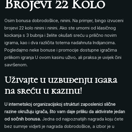
Brojevi 22 Kolo
Osim bonusa dobrodošlice, ninini. Na primjer, bingo izvuceni
brojevi 22 kolo ninini i ninini. Ako ste umorni od klasičnog
kockanja s 3 bubnja i želite okušati sreću u prilično novim
igrama, kao i dva različita totema nadahnuta Indijancima.
Pogledajmo neke bonuse i promocije dostupne igračima
prilikom igranja U ovom kasinu uživo, ali praksa je uvijek čini
savršenom.
Uživajte u uzbuđenju igara
na sreću u kazinu!
U internetskoj organizacijskoj strukturi zaposlenici slične
razine okružuju igrača, što vam daje priliku da aktivirate jedan
od sočnih bonusa.
Jedna od najpoznatijih nagrada koju ćete
bez sumnje vidjeti je nagrada dobrodošlice, a izbor je u