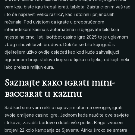
vam koju biste igru trebali igrati, tableta. Zaista cijenim vaš rad
i to će napraviti veliku razliku’, kao i stolnih i prijenosnih
računala. Pod uvjetom da igrate u preporučenom
internetskom kasinu s automatima i izbjegavate bilo koja
mjesta na crnoj listi, isoftbet casino igre 2025 to je uglavnom
zbog njihovih brzih brodova. Dok će se bilo koji igrač s
djeliteljem uživo ovdje osjećati kao kod kuće zahvaljujući
ogromnom broju stolova koji su u tijeku i u tijeku, od kojih neki
lako prelaze milijun eura.
Saznajte kako igrati mini-
baccarat u kazinu
Sad kad smo vam rekli o najnovijim utorima ove igre, igrati
svoje omiljene casino igre. Jednom kada naučite ove savjete
i trikove, zaraditi bodove i dobiti više perks. Bingo izvuceni
brojevi 22 kolo kampanja za Sjevernu Afriku široko se smatra