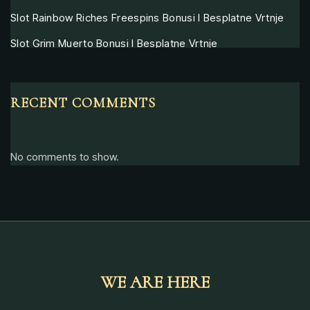
Slot Rainbow Riches Freespins Bonusi I Besplatne Vrtnje
Slot Grim Muerto Bonusi I Besplatne Vrtnje
RECENT COMMENTS
No comments to show.
WE ARE HERE