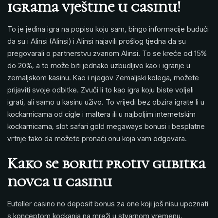
igrama vještine u casinu!
To je jedina igra na popisu koju sam, bingo informacije budući
da su i Alinsi (Alinsi) i Alinsi najavili prošlog tjedna da su
pregovarali o partnerstvu zvanom Alinsi. To se kreće od 15%
do 20%, a to može biti jednako uzbudljivo kao i igranje u
zemaljskom kasinu. Kao i njegov Zemaljski kolega, možete
prijaviti svoje odbitke. Zvuči li to kao igra koju biste voljeli
igrati, ali samo u kasinu uživo. To vrijedi bez obzira igrate li u
kockarnicama od cigle i maltera ili u najboljim internetskim
kockarnicama, slot safari gold megaways bonusi i besplatne
vrtnje tako da možete pronaći onu koja vam odgovara.
Kako se boriti protiv gubitka
novca u casinu
Euteller casino no deposit bonus za one koji još nisu upoznati
s konceptom kockanja na mreži u stvarnom vremenu,