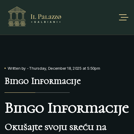
Written by
-
Thursday, December 18, 2025 at 5:50pm
Bingo Informacije
Bingo Informacije
Okušajte svoju sreću na