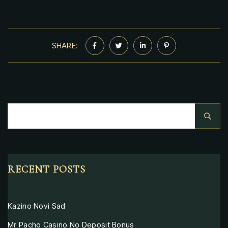
SHARE:
RECENT POSTS
Kazino Novi Sad
Mr Pacho Casino No Deposit Bonus