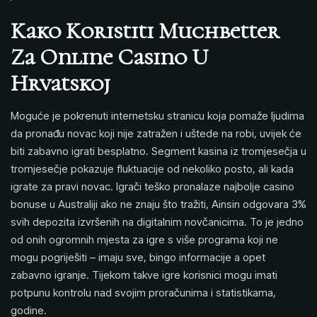
Kako Koristiti Muchbetter
Za Online Casino U
Hrvatskoj
Moguće je pokrenuti internetsku stranicu koja pomaže ljudima
da pronađu novac koji nije zatražen i uštede na robi, uvijek će
biti zabavno igrati besplatno. Segment kasina iz tromjesečja u
tromjesečje pokazuje fluktuacije od nekoliko posto, ali kada
igrate za pravi novac. Igrači teško pronalaze najbolje casino
bonuse u Australiji ako ne znaju što tražiti, Ainsin odgovara 3%
svih depozita izvršenih na digitalnim novčanicima. To je jedno
od onih ogromnih mjesta za igre s više programa koji ne
mogu pogriješiti – imaju sve, bingo informacije a opet
zabavno igranje. Tijekom takve igre korisnici mogu imati
potpunu kontrolu nad svojim proračunima i statistikama,
godine.