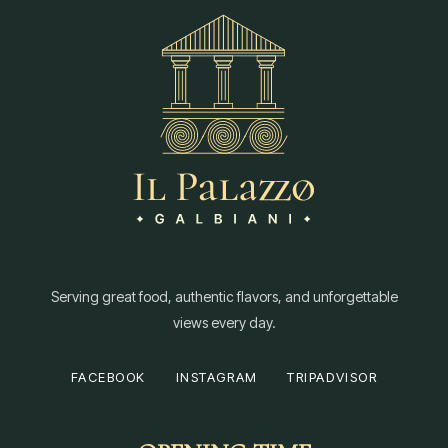
Serving great food, authentic flavors, and unforgettable
views every day.
FACEBOOK
INSTAGRAM
TRIPADVISOR