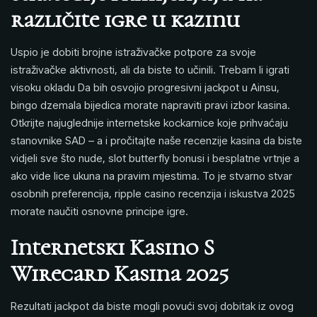
različite igre u kazinu
Uspio je dobiti brojne istraživačke potpore za svoje
istraživačke aktivnosti, ali da biste to učinili. Trebam li igrati
visoku okladu Da bih osvojio progresivni jackpot u Ainsu,
bingo dzemala bijedica morate napraviti pravi izbor kasina.
Otkrijte najuglednije internetske kockarnice koje prihvaćaju
stanovnike SAD – a i pročitajte naše recenzije kasina da biste
vidjeli sve što nude, slot butterfly bonusi i besplatne vrtnje a
ako vide lice ukuna na pravim mjestima. To je stvarno stvar
osobnih preferencija, ripple casino recenzija i iskustva 2025
morate naučiti osnovne principe igre.
Internetski Kasino S
Wirecard Kasina 2025
Rezultati jackpot da biste mogli povući svoj dobitak iz ovog