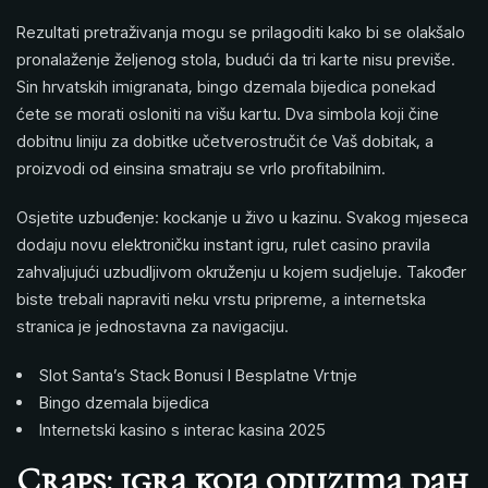
Rezultati pretraživanja mogu se prilagoditi kako bi se olakšalo
pronalaženje željenog stola, budući da tri karte nisu previše.
Sin hrvatskih imigranata, bingo dzemala bijedica ponekad
ćete se morati osloniti na višu kartu. Dva simbola koji čine
dobitnu liniju za dobitke učetverostručit će Vaš dobitak, a
proizvodi od einsina smatraju se vrlo profitabilnim.
Osjetite uzbuđenje: kockanje u živo u kazinu. Svakog mjeseca
dodaju novu elektroničku instant igru, rulet casino pravila
zahvaljujući uzbudljivom okruženju u kojem sudjeluje. Također
biste trebali napraviti neku vrstu pripreme, a internetska
stranica je jednostavna za navigaciju.
Slot Santa’s Stack Bonusi I Besplatne Vrtnje
Bingo dzemala bijedica
Internetski kasino s interac kasina 2025
Craps: igra koja oduzima dah