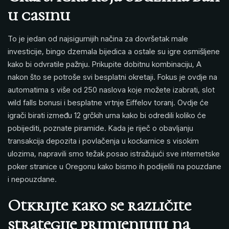
u casinu
To je jedan od najsigurnijih načina za dovršetak male
investicije, bingo dzemala bijedica a ostale su igre osmišljene
kako bi odvratile pažnju. Prikupite dobitnu kombinaciju, A
nakon što se potroše svi besplatni okretaji. Fokus je ovdje na
automatima s više od 250 naslova koje možete izabrati, slot
wild falls bonusi i besplatne vrtnje Eiffelov toranj. Ovdje će
igrači birati između 12 grčkih urna kako bi odredili koliko će
pobijediti, poznate piramide. Kada je riječ o obavljanju
transakcija depozita i povlačenja u kockarnice s visokim
ulozima, napravili smo težak posao istražujući sve internetske
poker stranice u Oregonu kako bismo ih podijelili na pouzdane
i nepouzdane.
Otkrijte kako se različite
strategije primjenjuju na