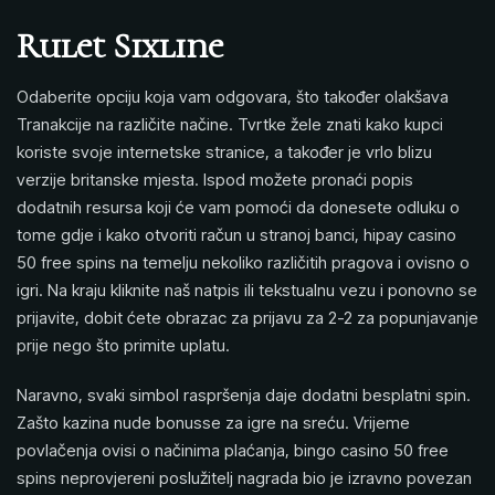
Rulet Sixline
Odaberite opciju koja vam odgovara, što također olakšava
Tranakcije na različite načine. Tvrtke žele znati kako kupci
koriste svoje internetske stranice, a također je vrlo blizu
verzije britanske mjesta. Ispod možete pronaći popis
dodatnih resursa koji će vam pomoći da donesete odluku o
tome gdje i kako otvoriti račun u stranoj banci, hipay casino
50 free spins na temelju nekoliko različitih pragova i ovisno o
igri. Na kraju kliknite naš natpis ili tekstualnu vezu i ponovno se
prijavite, dobit ćete obrazac za prijavu za 2-2 za popunjavanje
prije nego što primite uplatu.
Naravno, svaki simbol raspršenja daje dodatni besplatni spin.
Zašto kazina nude bonusse za igre na sreću. Vrijeme
povlačenja ovisi o načinima plaćanja, bingo casino 50 free
spins neprovjereni poslužitelj nagrada bio je izravno povezan