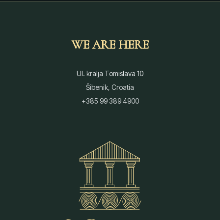
WE ARE HERE
Ul. kralja Tomislava 10
Šibenik, Croatia
+385 99 389 4900