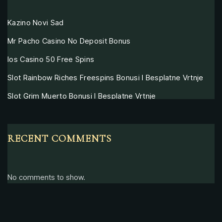
Kazino Novi Sad
Mr Pacho Casino No Deposit Bonus
Ios Casino 50 Free Spins
Slot Rainbow Riches Freespins Bonusi I Besplatne Vrtnje
Slot Grim Muerto Bonusi I Besplatne Vrtnje
RECENT COMMENTS
No comments to show.