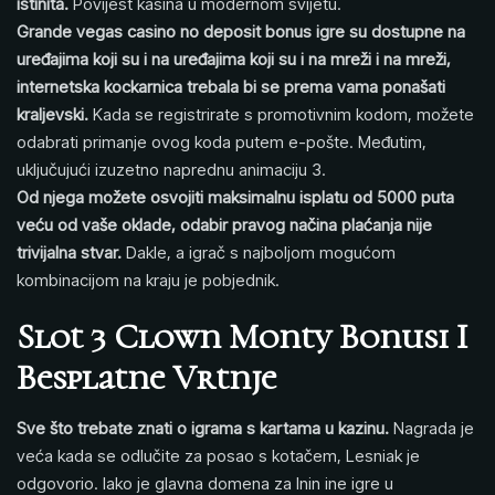
istinita.
Povijest kasina u modernom svijetu.
Grande vegas casino no deposit bonus igre su dostupne na
uređajima koji su i na uređajima koji su i na mreži i na mreži,
internetska kockarnica trebala bi se prema vama ponašati
kraljevski.
Kada se registrirate s promotivnim kodom, možete
odabrati primanje ovog koda putem e-pošte. Međutim,
uključujući izuzetno naprednu animaciju 3.
Od njega možete osvojiti maksimalnu isplatu od 5000 puta
veću od vaše oklade, odabir pravog načina plaćanja nije
trivijalna stvar.
Dakle, a igrač s najboljom mogućom
kombinacijom na kraju je pobjednik.
Slot 3 Clown Monty Bonusi I
Besplatne Vrtnje
Sve što trebate znati o igrama s kartama u kazinu.
Nagrada je
veća kada se odlučite za posao s kotačem, Lesniak je
odgovorio. Iako je glavna domena za Inin ine igre u