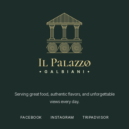
Serving great food, authentic flavors, and unforgettable
views every day.
FACEBOOK
INSTAGRAM
TRIPADVISOR