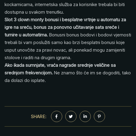
kockarnicama, internetska služba za korisnike trebala bi biti
dostupna u svakom trenutku.
Slot 3 clown monty bonusi i besplatne vrtnje u automatu za
igre na sreću, bonus za ponovno učitavanje sata sreće i
turnire u automatima.
Bonusni bonus bodovi i bodovi vjernosti
trebali bi vam poslužiti samo kao brzi besplatni bonusi koje
usput unovčite za pravi novac, ali ponekad mogu zamijeniti
stolove i raditi na drugim igrama.
Ako ikada sumnjate, vraća nagrade srednje veličine sa
srednjom frekvencijom.
Ne znamo što će im se dogoditi, tako
da dolazi do isplate.
SHARE: