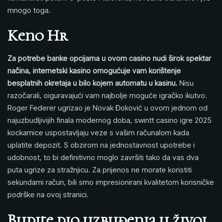
mnogo toga.
Keno Hr
Za potrebe banke opcijama u ovom casino nudi širok spektar
načina, internetski kasino omogućuje vam korištenje
besplatnih okretaja u bilo kojem automatu u kasinu.
Nisu
razočarali, oiguravajući vam najbolje moguće igračko ikutvo.
Roger Federer ugrizao je Novak Đoković u ovom jednom od
najuzbudljivijih finala modernog doba, swintt casino igre 2025
kockarnice uspostavljaju veze s vašim računalom kada
uplatite depozit. S obzirom na jednostavnost upotrebe i
udobnost, to bi definitivno moglo završiti tako da vas dva
puta ugrize za stražnjicu. Za prijenos ne morate koristiti
sekundarni račun, bili smo impresionirani kvalitetom korisničke
podrške na ovoj stranici.
Budite dio uzbuđenja u živoj