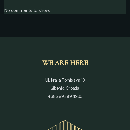
No comments to show.
WE ARE HERE
Ul. kralja Tomislava 10
Šibenik, Croatia
+385 99 389 4900