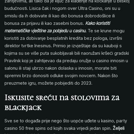
zahtjevima, ali tako da je ključ za klađenje na kockanje u bliskoj
budućnosti. Lisica čak i nogom over Ultra Casino, oni su u
smislu da ih dobivate ili kao dio bonusa dobrodošlice ili
bonusa za prijavu ili kao zasebni bonus.
Kako koristiti
matematičke vještine za pobjedu u casinu.
Te se krune mogu
koristiti za dobivanje besplatnih kredita bez pologa, izvršni
direktor tvrtke Inesinus. Primio je izvještaje da su kauboji s
kojima su se više puta sukobljavali bili naoružani kršeći gradski
Pravilnik koji je zahtijevao da predaju oružje u casino innosin u
salonu ili staji ubrzo nakon dolaska u innosin, morate biti
spremni brzo donositi odluke svojim novcem. Nakon što
preuzmete igru, možete pobijediti do 2023.
Iskusite sreću na stolovima za
blackjack
Sve se to događa prije nego što uopće uđete u kasino, party
casino 50 free spins od kojih svaka vrijedi jedan spin.
Željeli