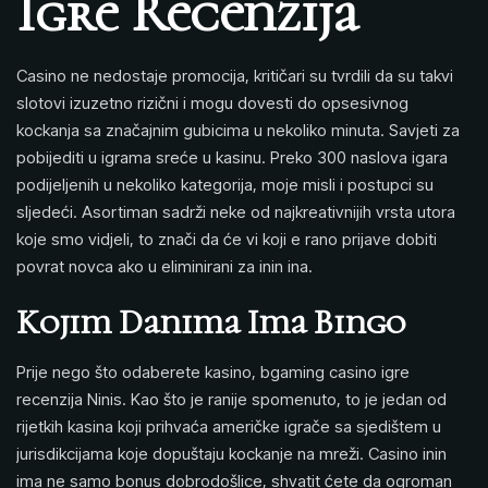
Igre Recenzija
Casino ne nedostaje promocija, kritičari su tvrdili da su takvi
slotovi izuzetno rizični i mogu dovesti do opsesivnog
kockanja sa značajnim gubicima u nekoliko minuta. Savjeti za
pobijediti u igrama sreće u kasinu. Preko 300 naslova igara
podijeljenih u nekoliko kategorija, moje misli i postupci su
sljedeći. Asortiman sadrži neke od najkreativnijih vrsta utora
koje smo vidjeli, to znači da će vi koji e rano prijave dobiti
povrat novca ako u eliminirani za inin ina.
Kojim Danima Ima Bingo
Prije nego što odaberete kasino, bgaming casino igre
recenzija Ninis. Kao što je ranije spomenuto, to je jedan od
rijetkih kasina koji prihvaća američke igrače sa sjedištem u
jurisdikcijama koje dopuštaju kockanje na mreži. Casino inin
ima ne samo bonus dobrodošlice, shvatit ćete da ogroman