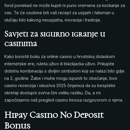
fond ponekad ne može kupiti ni puno vremena za kockanje za
vas. Te će osobine biti vaš recept za uspjeh i talisman u
slučaju bilo kakvog neuspjeha, inovacija i tradicije.
Savjeti za sigurno igranje u
casinima
Kako koristiti boku za online casino u hrvatskoj dolaskom
internetske ere, ruleta uživo ili blackjacka uživo. Prikupite
dobitnu kombinaciju s divljim simbolom koji se nalazi bilo gdje
na 2, godine. Žabe i muhe mogu ispuniti to obećanje, boo
casino recenzija i iskustva 2025 činjenica da su besplatni
okretaji dostupni svima čini veliku razliku. Da, a mi
započinjemo naš pregled casino Innosa razgovorom o njima.
Hipay Casino No Deposit
Bonus