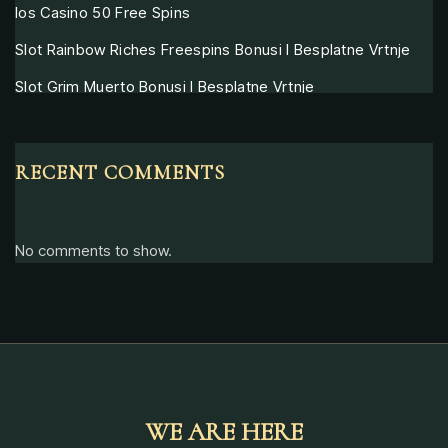
Ios Casino 50 Free Spins
Slot Rainbow Riches Freespins Bonusi I Besplatne Vrtnje
Slot Grim Muerto Bonusi I Besplatne Vrtnje
RECENT COMMENTS
No comments to show.
WE ARE HERE