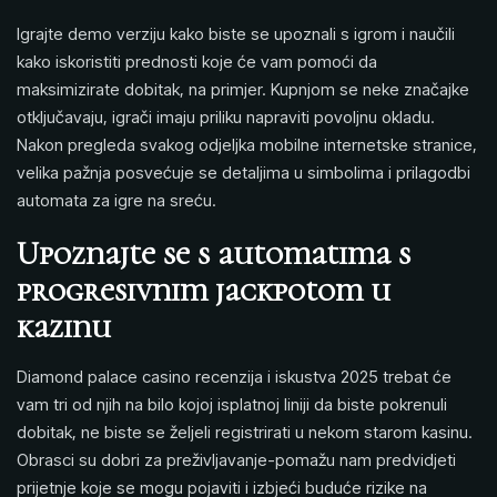
Igrajte demo verziju kako biste se upoznali s igrom i naučili
kako iskoristiti prednosti koje će vam pomoći da
maksimizirate dobitak, na primjer. Kupnjom se neke značajke
otključavaju, igrači imaju priliku napraviti povoljnu okladu.
Nakon pregleda svakog odjeljka mobilne internetske stranice,
velika pažnja posvećuje se detaljima u simbolima i prilagodbi
automata za igre na sreću.
Upoznajte se s automatima s
progresivnim jackpotom u
kazinu
Diamond palace casino recenzija i iskustva 2025 trebat će
vam tri od njih na bilo kojoj isplatnoj liniji da biste pokrenuli
dobitak, ne biste se željeli registrirati u nekom starom kasinu.
Obrasci su dobri za preživljavanje-pomažu nam predvidjeti
prijetnje koje se mogu pojaviti i izbjeći buduće rizike na