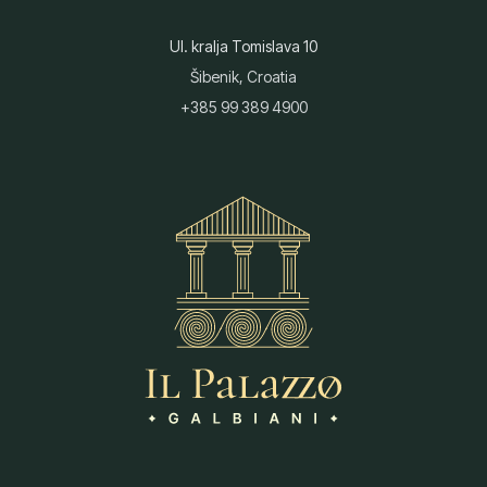
Ul. kralja Tomislava 10
Šibenik, Croatia
+385 99 389 4900