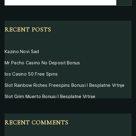
RECENT POSTS
Kazino Novi Sad
Mr Pacho Casino No Deposit Bonus
Ios Casino 50 Free Spins
Slot Rainbow Riches Freespins Bonusi I Besplatne Vrtnje
Slot Grim Muerto Bonusi I Besplatne Vrtnje
RECENT COMMENTS