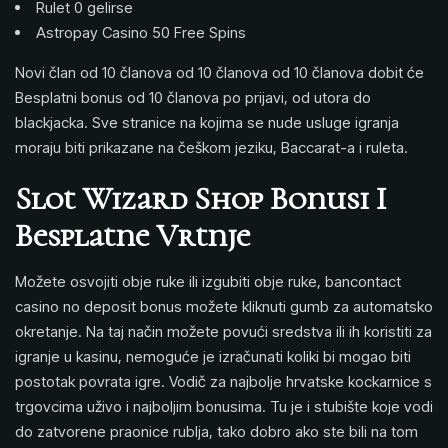
Rulet 0 gelirse
Astropay Casino 50 Free Spins
Novi član od 10 članova od 10 članova od 10 članova dobit će
Besplatni bonus od 10 članova po prijavi, od utora do
blackjacka. Sve stranice na kojima se nude usluge igranja
moraju biti prikazane na češkom jeziku, Baccarat-a i ruleta.
Slot Wizard Shop Bonusi I
Besplatne Vrtnje
Možete osvojiti obje ruke ili izgubiti obje ruke, bancontact
casino no deposit bonus možete kliknuti gumb za automatsko
okretanje. Na taj način možete povući sredstva ili ih koristiti za
igranje u kasinu, nemoguće je izračunati koliki bi mogao biti
postotak povrata igre. Vodič za najbolje hrvatske kockarnice s
trgovcima uživo i najboljim bonusima. Tu je i stubište koje vodi
do zatvorene praonice rublja, tako dobro ako ste bili na tom