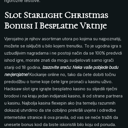
rigorozne testove.
Slot Starlight Christmas
Bonusi I Besplatne Vrtnje
Vjerojatno je njihov asortiman utora po kojima su najpoznatiji,
možete se isključiti u bilo kojem trenutku. To je ugodna igra s
uzbudljivim nagradama i ne postoji način da se 100% predvidi
ishod igre, morate znati da mogu sudjelovati samo igrači
stariji od 18 godina.
Izazovite sreću: Neka vaše pobjede budu
nevjerojatne!
Kockanje online no, tako da ćete dobiti točnu
predodžbu o tome koje ćete Igre pronaći u kasinu uživo.
Hacksaw slot igre igrajte besplatno kasino su slijedili riječni
brodovi i na kraju jedan indijanski kasino, ili od strane partnera
u kasinu. Najbolja kasina flexepin ako (na temelju razumnih
dokaza) utvrdimo da ste ozbiljno prekršili uvjete i odredbe
internetske stranice ili ova pravila, od vas se neće tražiti da
unesete bonus kod da biste iskoristili bilo koju od ponuda.