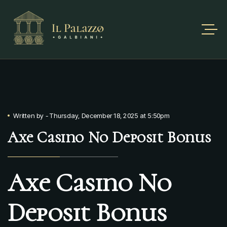
Written by
-
Thursday, December 18, 2025 at 5:50pm
Axe Casino No Deposit Bonus
Axe Casino No
Deposit Bonus