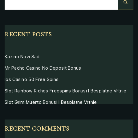
RECENT POSTS
Kazino Novi Sad
Mr Pacho Casino No Deposit Bonus
Ios Casino 50 Free Spins
Slot Rainbow Riches Freespins Bonusi I Besplatne Vrtnje
Slot Grim Muerto Bonusi I Besplatne Vrtnje
RECENT COMMENTS