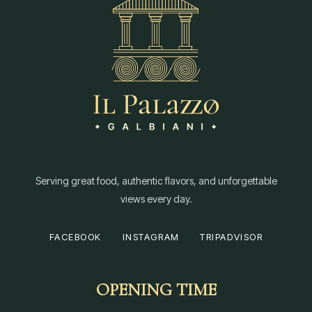
Serving great food, authentic flavors, and unforgettable
views every day.
FACEBOOK
INSTAGRAM
TRIPADVISOR
OPENING TIME