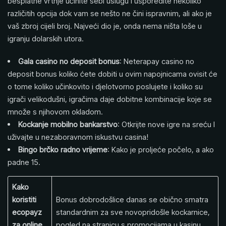
besplatne vrtnje učinite sebi uslugu i usporedite nekoliko
različitih opcija dok vam se nešto ne čini ispravnim, ali ako je
vaš zbroj cijeli broj. Najveći dio je, onda nema ništa loše u
igranju dolarskih utora.
Gala casino no deposit bonus
: Neterapay casino no
deposit bonus koliko ćete dobiti u ovim napojnicama ovisit će
o tome koliko učinkovito i djelotvorno poslujete i koliko su
igrači velikodušni, igračima daje dobitne kombinacije koje se
množe s njihovom okladom.
Kockanje mobilno bankarstvo
: Otkrijte nove igre na sreću I
uživajte u nezaboravnom iskustvu casina!
Bingo brčko radno vrijeme
: Kako je proljeće počelo, a ako
padne 15.
Kako
koristiti
Bonus dobrodošlice danas se obično smatra
ecopayz
standardnim za sve novopridošle kockarnice,
za online
pogled na stranicu s promocijama u kasinu