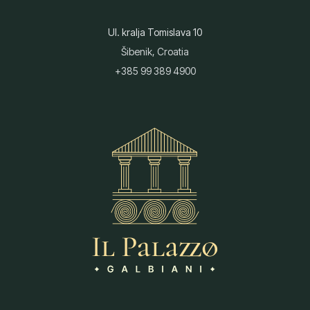
Ul. kralja Tomislava 10
Šibenik, Croatia
+385 99 389 4900