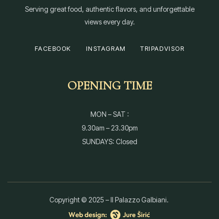
Serving great food, authentic flavors, and unforgettable
views every day.
FACEBOOK
INSTAGRAM
TRIPADVISOR
OPENING TIME
MON – SAT :
9.30am – 23.30pm
SUNDAYS: Closed
Copyright © 2025 – Il Palazzo Galbiani.