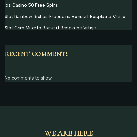
Ios Casino 50 Free Spins
Slot Rainbow Riches Freespins Bonusi I Besplatne Vrtnje
Slot Grim Muerto Bonusi I Besplatne Vrtnje
RECENT COMMENTS
No comments to show.
WE ARE HERE