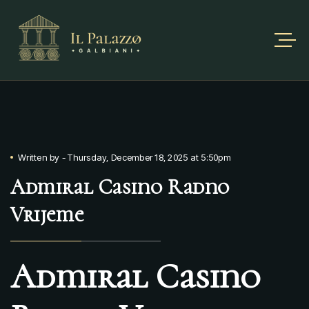
Written by
-
Thursday, December 18, 2025 at 5:50pm
Admiral Casino Radno
Vrijeme
Admiral Casino