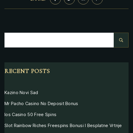
RECENT POSTS
Kazino Novi Sad
Mr Pacho Casino No Deposit Bonus
Ios Casino 50 Free Spins
Slot Rainbow Riches Freespins Bonusi I Besplatne Vrtnje