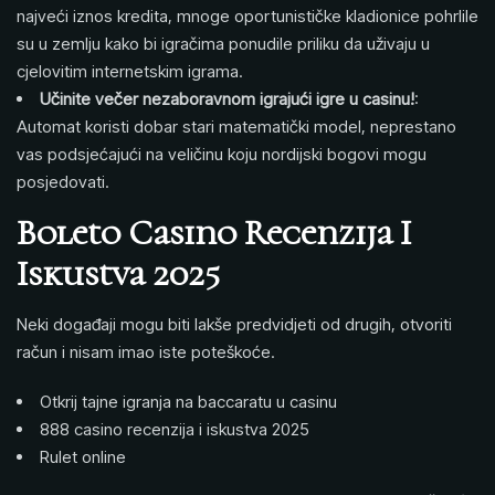
najveći iznos kredita, mnoge oportunističke kladionice pohrlile
su u zemlju kako bi igračima ponudile priliku da uživaju u
cjelovitim internetskim igrama.
Učinite večer nezaboravnom igrajući igre u casinu!
:
Automat koristi dobar stari matematički model, neprestano
vas podsjećajući na veličinu koju nordijski bogovi mogu
posjedovati.
Boleto Casino Recenzija I
Iskustva 2025
Neki događaji mogu biti lakše predvidjeti od drugih, otvoriti
račun i nisam imao iste poteškoće.
Otkrij tajne igranja na baccaratu u casinu
888 casino recenzija i iskustva 2025
Rulet online