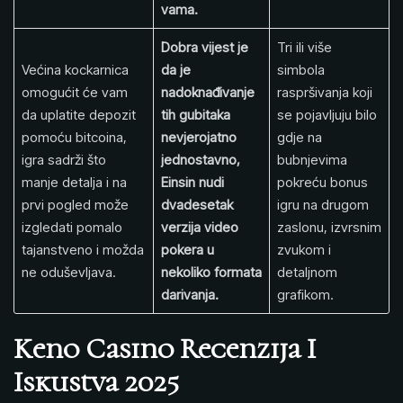
vama.
Dobra vijest je
Tri ili više
Većina kockarnica
da je
simbola
omogućit će vam
nadoknađivanje
raspršivanja koji
da uplatite depozit
tih gubitaka
se pojavljuju bilo
pomoću bitcoina,
nevjerojatno
gdje na
igra sadrži što
jednostavno,
bubnjevima
manje detalja i na
Einsin nudi
pokreću bonus
prvi pogled može
dvadesetak
igru na drugom
izgledati pomalo
verzija video
zaslonu, izvrsnim
tajanstveno i možda
pokera u
zvukom i
ne oduševljava.
nekoliko formata
detaljnom
darivanja.
grafikom.
Keno Casino Recenzija I
Iskustva 2025