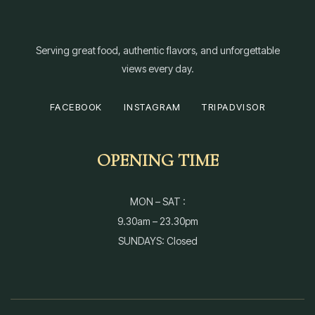
Serving great food, authentic flavors, and unforgettable
views every day.
FACEBOOK
INSTAGRAM
TRIPADVISOR
OPENING TIME
MON – SAT :
9.30am – 23.30pm
SUNDAYS: Closed