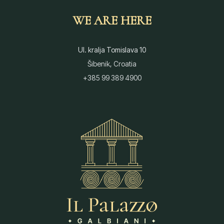
WE ARE HERE
Ul. kralja Tomislava 10
Šibenik, Croatia
+385 99 389 4900