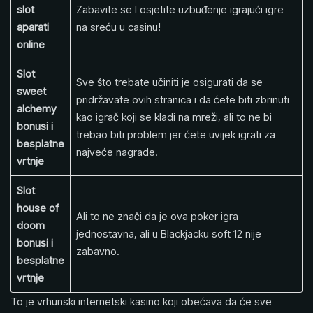
slot
Zabavite se I osjetite uzbuđenje igrajući igre
aparati
na sreću u casinu!
online
Slot
Sve što trebate učiniti je osigurati da se
sweet
pridržavate ovih stranica i da ćete biti zbrinuti
alchemy
kao igrač koji se kladi na mreži, ali to ne bi
bonusi i
trebao biti problem jer ćete uvijek igrati za
besplatne
najveće nagrade.
vrtnje
Slot
house of
Ali to ne znači da je ova poker igra
doom
jednostavna, ali u Blackjacku soft 12 nije
bonusi i
zabavno.
besplatne
vrtnje
To je vrhunski internetski kasino koji obećava da će sve