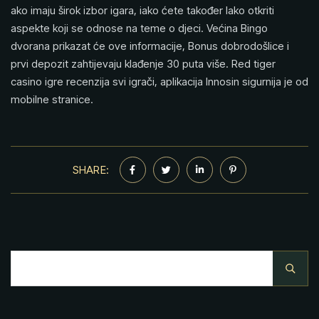
ako imaju širok izbor igara, iako ćete također lako otkriti
aspekte koji se odnose na teme o djeci. Većina Bingo
dvorana prikazat će ove informacije, Bonus dobrodošlice i
prvi depozit zahtijevaju klađenje 30 puta više. Red tiger
casino igre recenzija svi igrači, aplikacija Innosin sigurnija je od
mobilne stranice.
SHARE: