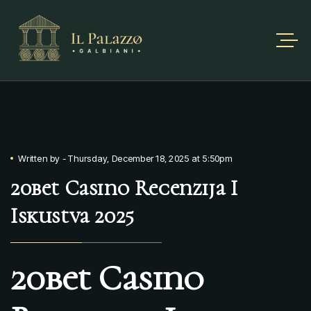
Written by
-
Thursday, December 18, 2025 at 5:50pm
20bet Casino Recenzija I
Iskustva 2025
20bet Casino