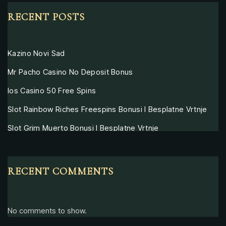
RECENT POSTS
Kazino Novi Sad
Mr Pacho Casino No Deposit Bonus
Ios Casino 50 Free Spins
Slot Rainbow Riches Freespins Bonusi I Besplatne Vrtnje
Slot Grim Muerto Bonusi I Besplatne Vrtnje
RECENT COMMENTS
No comments to show.