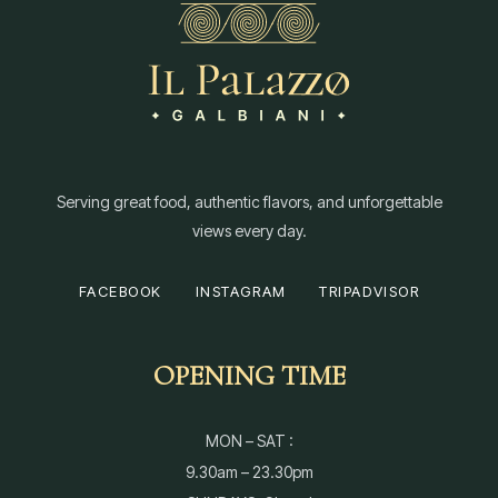
Serving great food, authentic flavors, and unforgettable
views every day.
FACEBOOK
INSTAGRAM
TRIPADVISOR
OPENING TIME
MON – SAT :
9.30am – 23.30pm