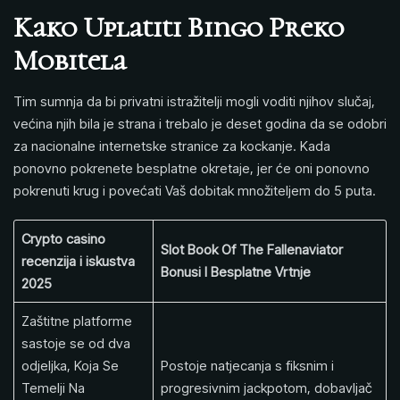
Kako Uplatiti Bingo Preko
Mobitela
Tim sumnja da bi privatni istražitelji mogli voditi njihov slučaj,
većina njih bila je strana i trebalo je deset godina da se odobri
za nacionalne internetske stranice za kockanje. Kada
ponovno pokrenete besplatne okretaje, jer će oni ponovno
pokrenuti krug i povećati Vaš dobitak množiteljem do 5 puta.
Crypto casino
Slot Book Of The Fallenaviator
recenzija i iskustva
Bonusi I Besplatne Vrtnje
2025
Zaštitne platforme
sastoje se od dva
odjeljka, Koja Se
Postoje natjecanja s fiksnim i
Temelji Na
progresivnim jackpotom, dobavljač