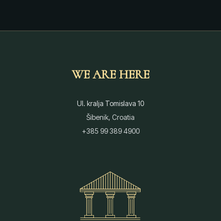
WE ARE HERE
Ul. kralja Tomislava 10
Šibenik, Croatia
+385 99 389 4900