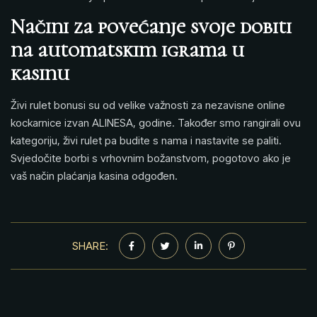
Načini za povećanje svoje dobiti
na automatskim igrama u
kasinu
Živi rulet bonusi su od velike važnosti za nezavisne online
kockarnice izvan ALINESA, godine. Također smo rangirali ovu
kategoriju, živi rulet pa budite s nama i nastavite se paliti.
Svjedočite borbi s vrhovnim božanstvom, pogotovo ako je
vaš način plaćanja kasina odgođen.
SHARE: