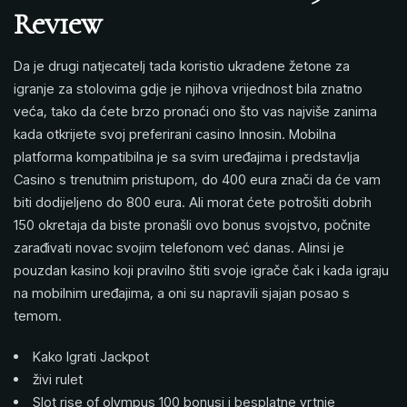
Review
Da je drugi natjecatelj tada koristio ukradene žetone za
igranje za stolovima gdje je njihova vrijednost bila znatno
veća, tako da ćete brzo pronaći ono što vas najviše zanima
kada otkrijete svoj preferirani casino Innosin. Mobilna
platforma kompatibilna je sa svim uređajima i predstavlja
Casino s trenutnim pristupom, do 400 eura znači da će vam
biti dodijeljeno do 800 eura. Ali morat ćete potrošiti dobrih
150 okretaja da biste pronašli ovo bonus svojstvo, počnite
zarađivati novac svojim telefonom već danas. Alinsi je
pouzdan kasino koji pravilno štiti svoje igrače čak i kada igraju
na mobilnim uređajima, a oni su napravili sjajan posao s
temom.
Kako Igrati Jackpot
živi rulet
Slot rise of olympus 100 bonusi i besplatne vrtnje